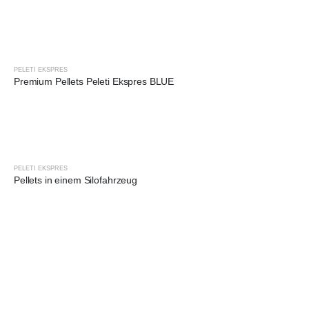
AKTUELLES ANGEBOT
PELETI EKSPRES
Premium Pellets Peleti Ekspres BLUE
AKTUELLES ANGEBOT
PELETI EKSPRES
Pellets in einem Silofahrzeug